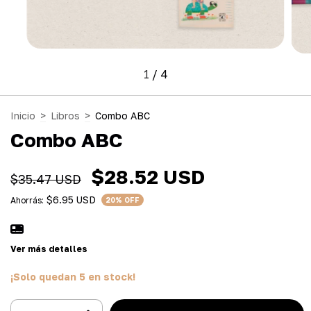
1
/
4
Inicio
>
Libros
>
Combo ABC
Combo ABC
$28.52 USD
$35.47 USD
$6.95 USD
Ahorrás:
20
% OFF
Ver más detalles
¡Solo quedan
5
en stock!