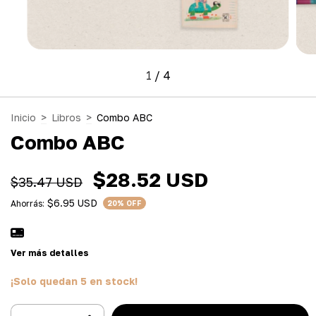
1
/
4
Inicio
>
Libros
>
Combo ABC
Combo ABC
$28.52 USD
$35.47 USD
$6.95 USD
Ahorrás:
20
% OFF
Ver más detalles
¡Solo quedan
5
en stock!