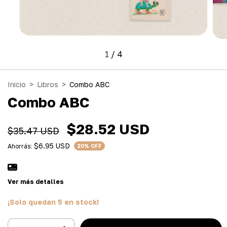
1
/
4
Inicio
>
Libros
>
Combo ABC
Combo ABC
$28.52 USD
$35.47 USD
$6.95 USD
Ahorrás:
20
% OFF
Ver más detalles
¡Solo quedan
5
en stock!