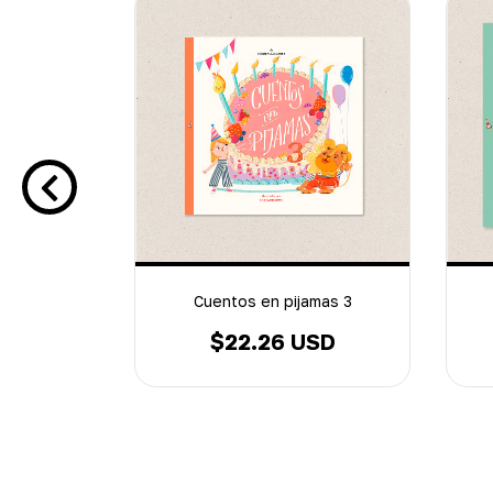
as para
Cuentos en pijamas 3
$22.26 USD
SD