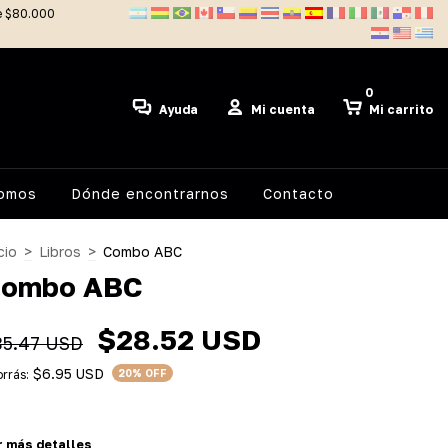
de $80.000
0
Ayuda
Mi cuenta
Mi carrito
somos
Dónde encontrarnos
Contacto
cio
>
Libros
>
Combo ABC
ombo ABC
$28.52 USD
35.47 USD
$6.95 USD
rrás:
20
% OFF
r más detalles