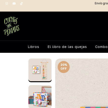
Envío gra
Libros
El libro de las quejas
Combos
20
%
OFF