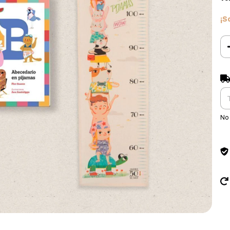
¡S
Ent
No 