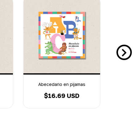
Abecedario en pijamas
Cuent
$16.69 USD
$