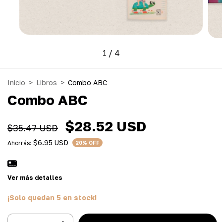
1
/
4
Inicio
>
Libros
>
Combo ABC
Combo ABC
$28.52 USD
$35.47 USD
$6.95 USD
Ahorrás:
20
% OFF
Ver más detalles
¡Solo quedan
5
en stock!