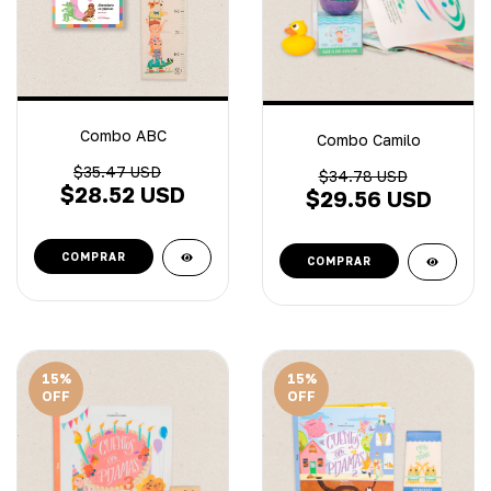
Combo ABC
Combo Camilo
$35.47 USD
$34.78 USD
$28.52 USD
$29.56 USD
15
%
15
%
OFF
OFF