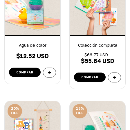
Agua de color
Colección completa
$12.52 USD
$66.77 USD
$55.64 USD
20
%
15
%
OFF
OFF