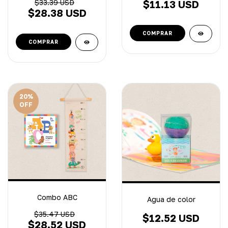
$33.39 USD
$11.13 USD
$28.38 USD
20
%
OFF
Combo ABC
Agua de color
$35.47 USD
$12.52 USD
$28.52 USD