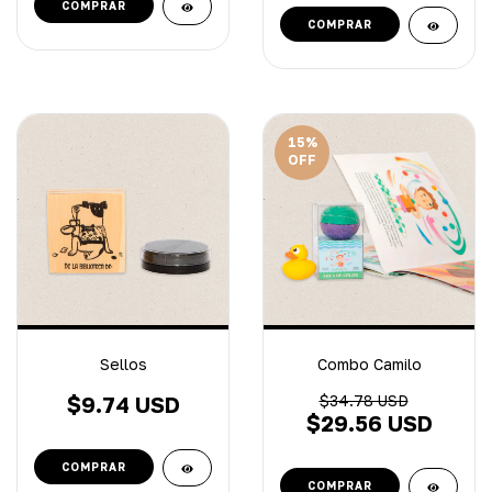
15
%
OFF
Sellos
Combo Camilo
$9.74 USD
$34.78 USD
$29.56 USD