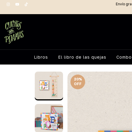
Envío gra
Libros
El libro de las quejas
Combos
20
%
OFF