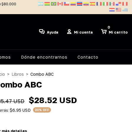
de $80.000
0
Ayuda
Mi cuenta
Mi carrito
somos
Dónde encontrarnos
Contacto
cio
>
Libros
>
Combo ABC
ombo ABC
$28.52 USD
35.47 USD
$6.95 USD
rrás:
20
% OFF
r más detalles