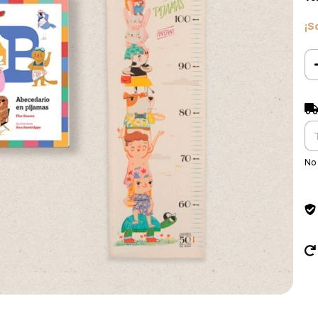
¡S
Ent
No 