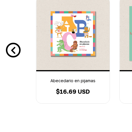
as para
Abecedario en pijamas
$16.69 USD
SD