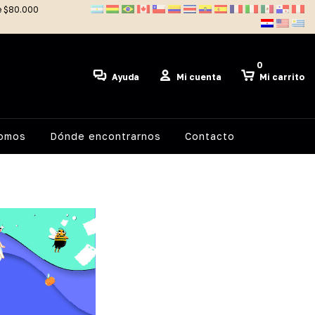
de $80.000
0
Ayuda
Mi cuenta
Mi carrito
somos
Dónde encontrarnos
Contacto