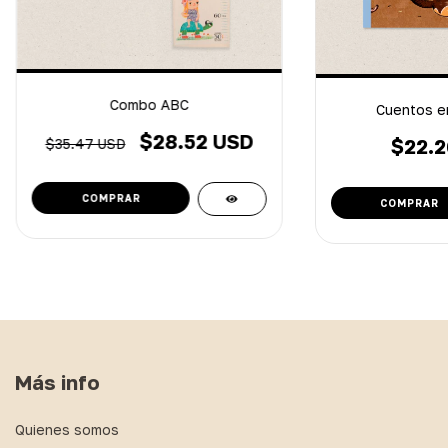
Combo ABC
Cuentos en
$28.52 USD
$22.2
$35.47 USD
Más info
Quienes somos