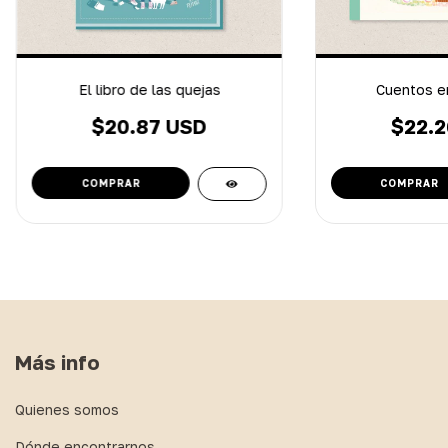
El libro de las quejas
Cuentos en
$20.87 USD
$22.2
Más info
Quienes somos
Dónde encontrarnos