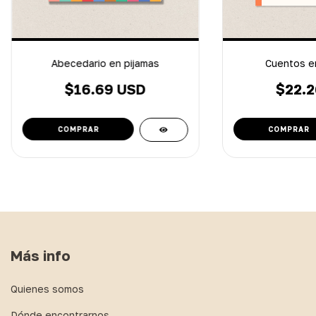
Abecedario en pijamas
Cuentos en
$16.69 USD
$22.2
Más info
Quienes somos
Dónde encontrarnos