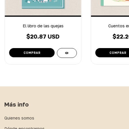
El libro de las quejas
Cuentos en
$20.87 USD
$22.2
Más info
Quienes somos
Dónde encontrarnos