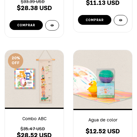
$33.39 USD
$11.13 USD
$28.38 USD
20
%
OFF
Combo ABC
Agua de color
$35.47 USD
$12.52 USD
$28.52 USD