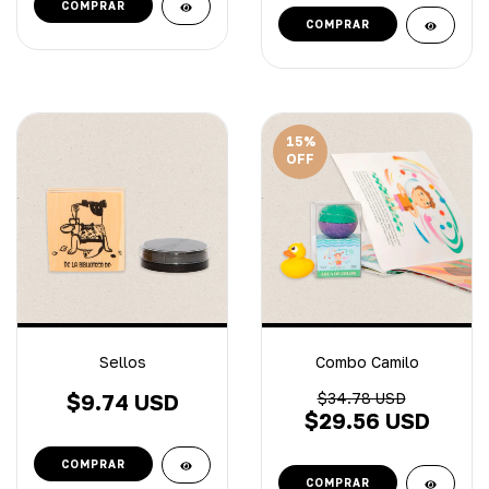
15
%
OFF
Sellos
Combo Camilo
$9.74 USD
$34.78 USD
$29.56 USD