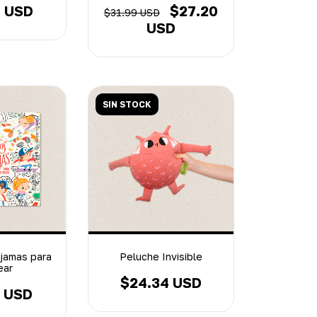
8 USD
$27.20
$31.99 USD
USD
SIN STOCK
ijamas para
Peluche Invisible
ear
$24.34 USD
0 USD