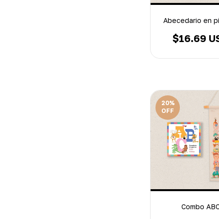
Abecedario en p
$16.69 U
20
%
OFF
Combo AB