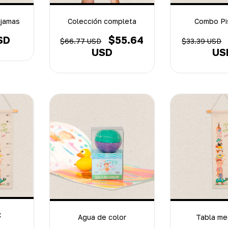
ijamas
Colección completa
Combo Pi
SD
$55.64
$66.77 USD
$33.39 USD
USD
US
C
Agua de color
Tabla me