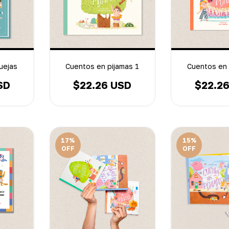
quejas
Cuentos en pijamas 1
Cuentos en 
SD
$22.26 USD
$22.2
17
%
15
%
OFF
OFF