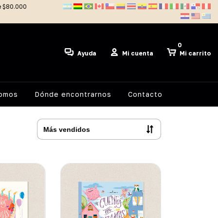
de $80.000
0
Ayuda
Mi cuenta
Mi carrito
somos
Dónde encontrarnos
Contacto