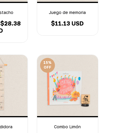
stacho
Juego de memoria
$28.38
$11.13 USD
D
15
%
OFF
didora
Combo Limón