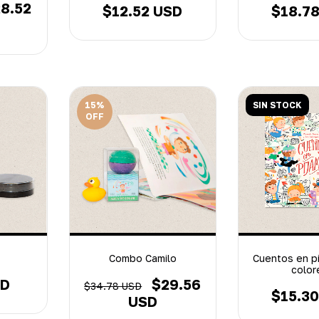
8.52
$12.52 USD
$18.7
15
%
SIN STOCK
OFF
Combo Camilo
Cuentos en p
color
SD
$29.56
$34.78 USD
$15.3
USD