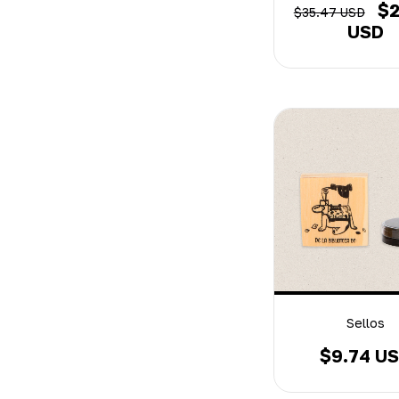
$2
$35.47 USD
USD
Sellos
$9.74 U