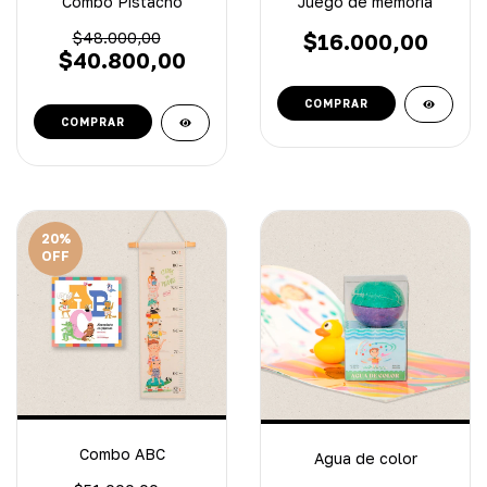
Combo Pistacho
Juego de memoria
$48.000,00
$16.000,00
$40.800,00
20
%
OFF
Combo ABC
Agua de color