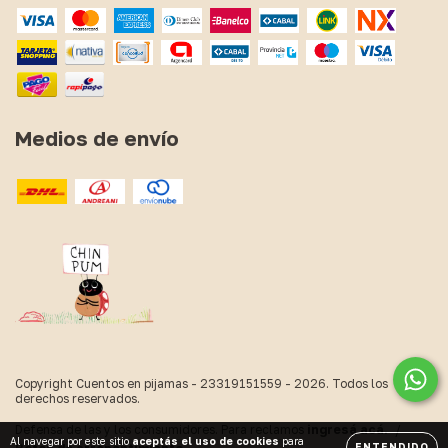
Medios de envío
Copyright Cuentos en pijamas - 23319151559 - 2026. Todos los
derechos reservados.
Defensa de las y los consumidores. Para reclamos
ingresá acá.
/
Al navegar por este sitio
aceptás el uso de cookies
para
ENTENDIDO