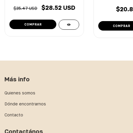
$28.52 USD
$20.8
$35.47 USD
Más info
Quienes somos
Dónde encontrarnos
Contacto
Contactános