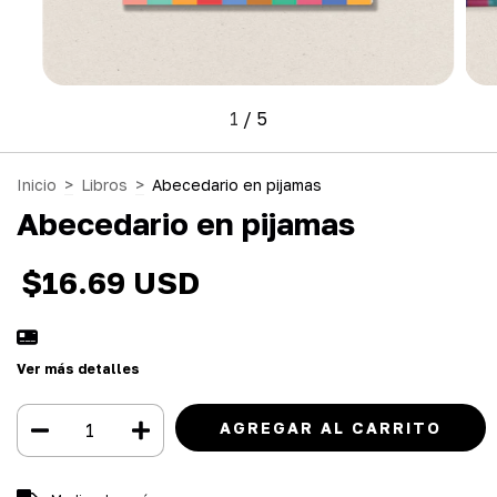
1
/
5
Inicio
>
Libros
>
Abecedario en pijamas
Abecedario en pijamas
$16.69 USD
Ver más detalles
Entregas para el CP:
CAMBIAR CP