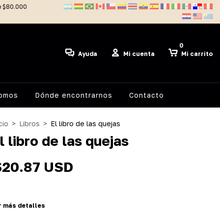
de $80.000
0
Ayuda
Mi cuenta
Mi carrito
somos
Dónde encontrarnos
Contacto
cio
>
Libros
>
El libro de las quejas
l libro de las quejas
$20.87 USD
r más detalles