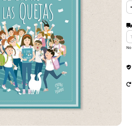
Ent
No 