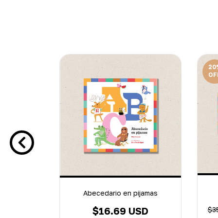
20
OF
as para
Abecedario en pijamas
$16.69 USD
$3