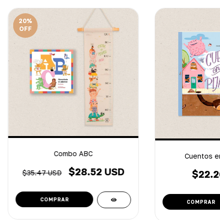
20
%
OFF
Combo ABC
Cuentos en
$28.52 USD
$22.2
$35.47 USD