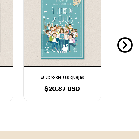
OFF
El libro de las quejas
$20.87 USD
$35.47 U