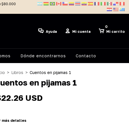
de $80.000
0
Ayuda
Mi cuenta
Mi carrito
somos
Dónde encontrarnos
Contacto
cio
>
Libros
>
Cuentos en pijamas 1
uentos en pijamas 1
$22.26 USD
r más detalles