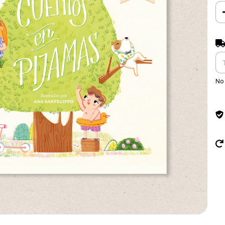
Ent
No 