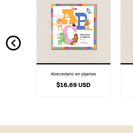
as para
Abecedario en pijamas
$16.69 USD
SD