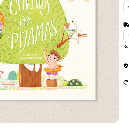
Ent
No 