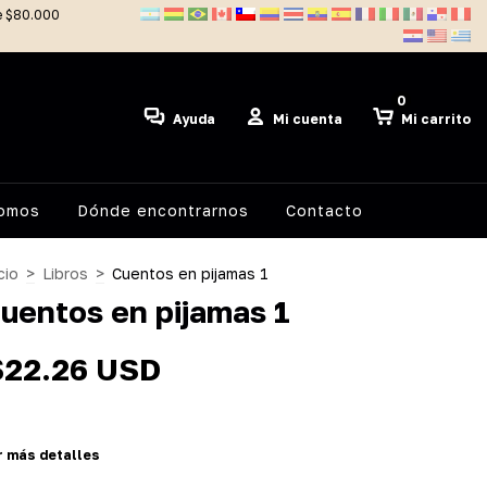
de $80.000
0
Ayuda
Mi cuenta
Mi carrito
somos
Dónde encontrarnos
Contacto
cio
>
Libros
>
Cuentos en pijamas 1
uentos en pijamas 1
$22.26 USD
r más detalles