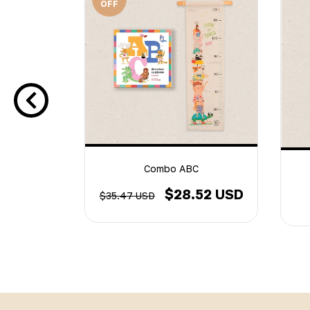
OFF
Combo ABC
as para
$28.52 USD
$35.47 USD
SD