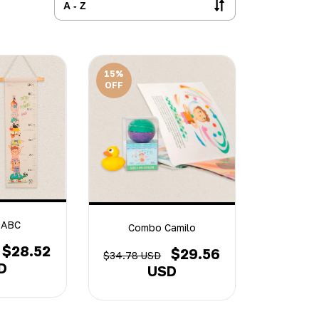
15
%
OFF
 ABC
Combo Camilo
$28.52
$29.56
$34.78 USD
D
USD