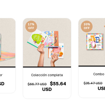
17
%
20
%
OFF
OFF
Combo
or
Colección completa
SD
$55.64
$35.47 USD
$66.77 USD
US
USD