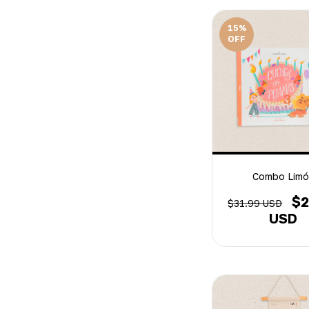
15
%
OFF
Combo Limó
$2
$31.99 USD
USD