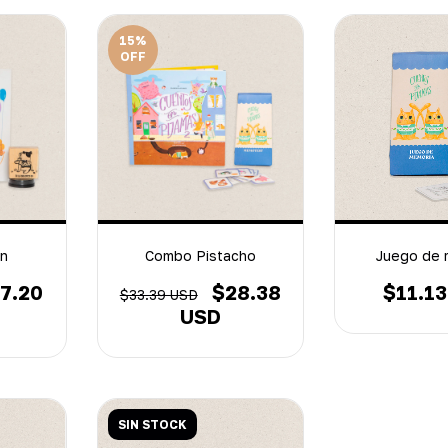
15
%
OFF
n
Combo Pistacho
Juego de 
7.20
$28.38
$11.1
$33.39 USD
USD
SIN STOCK