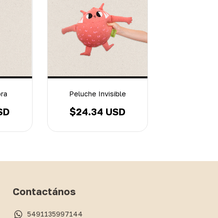
ora
Peluche Invisible
SD
$24.34 USD
Contactános
5491135997144