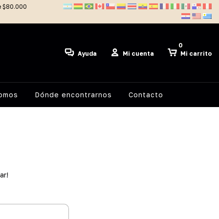
de $80.000
0
Ayuda
Mi cuenta
Mi carrito
somos
Dónde encontrarnos
Contacto
ar!