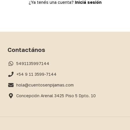
¿Ya tenés una cuenta?
Iniciá sesión
Contactános
5491135997144
+54 9 11 3599-7144
hola@cuentosenpijamas.com
Concepción Arenal 3425 Piso 5 Dpto. 10