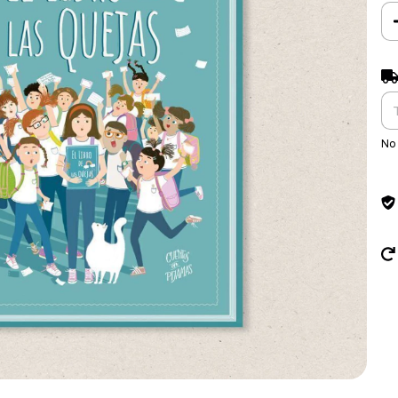
Ent
No 