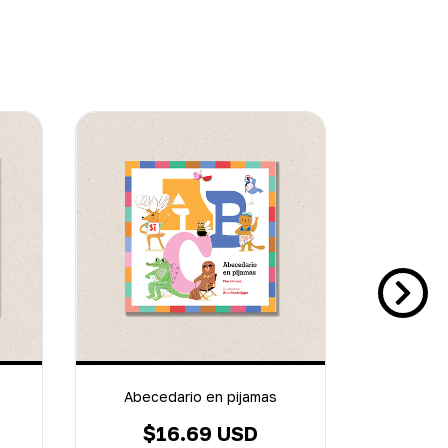
Abecedario en pijamas
Cuent
$16.69 USD
$