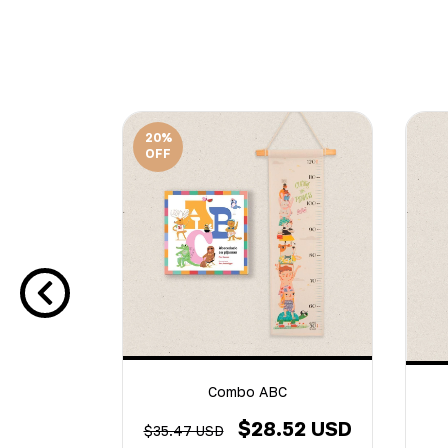
20
%
OFF
Combo ABC
as para
$28.52 USD
$35.47 USD