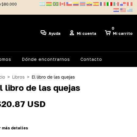
de $80.000
0
Ayuda
Mi cuenta
Mi carrito
somos
Dónde encontrarnos
Contacto
cio
>
Libros
>
El libro de las quejas
l libro de las quejas
$20.87 USD
r más detalles