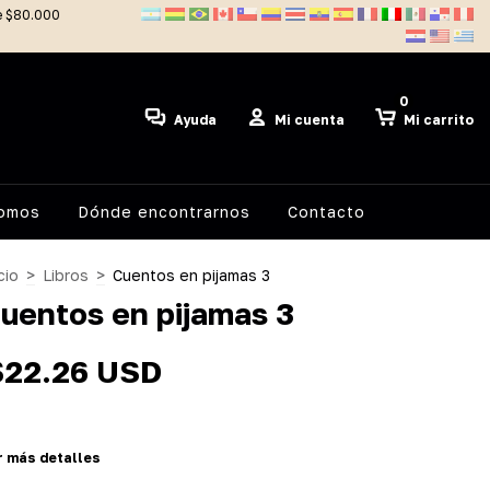
de $80.000
0
Ayuda
Mi cuenta
Mi carrito
somos
Dónde encontrarnos
Contacto
cio
>
Libros
>
Cuentos en pijamas 3
uentos en pijamas 3
$22.26 USD
r más detalles