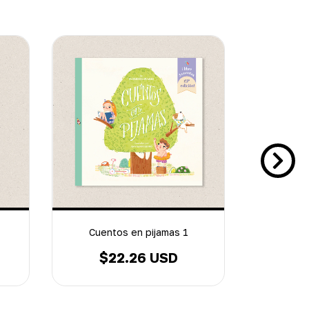
20
%
OFF
Cuentos en pijamas 1
$22.26 USD
$35.47 U