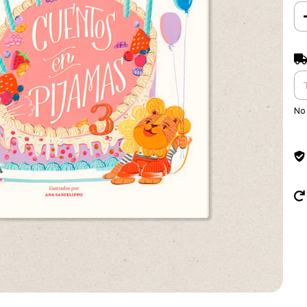
Ent
No 