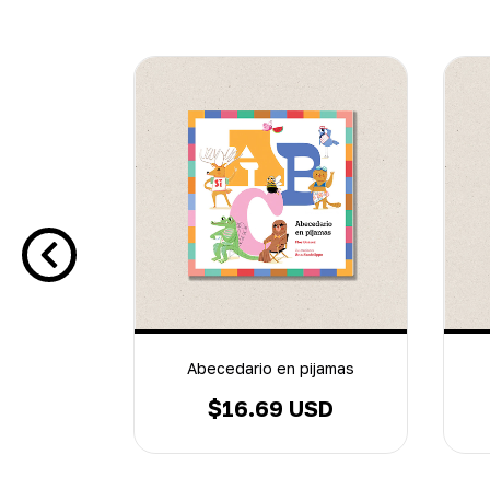
as para
Abecedario en pijamas
$16.69 USD
SD