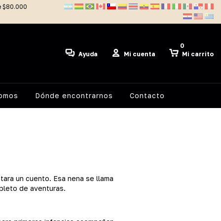
de $80.000
0
Ayuda
Mi cuenta
Mi carrito
somos
Dónde encontrarnos
Contacto
tara un cuento. Esa nena se llama
epleto de aventuras.