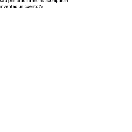
 para primeras infancias acompañan
 inventás un cuento?»