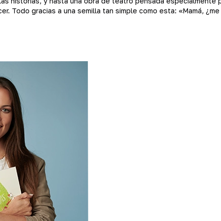
 las historias, y hasta una obra de teatro pensada especialmente
cer. Todo gracias a una semilla tan simple como esta: «Mamá, ¿me