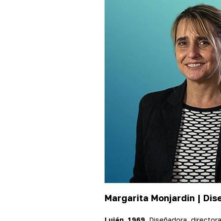
Margarita Monjardin |
Dis
Luján, 1969.
Diseñadora, directora