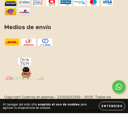
Medios de envío
Copyright Cuentos en pijamas - 23319151559 - 2026. Todos los
derechos reservados.
Al navegar por este sitio
aceptás el uso de cookies
para
ENTENDIDO
agilizar tu experiencia de compra.
Defensa de las y los consumidores. Para reclamos
ingresá acá.
/
Botón de arrepentimiento