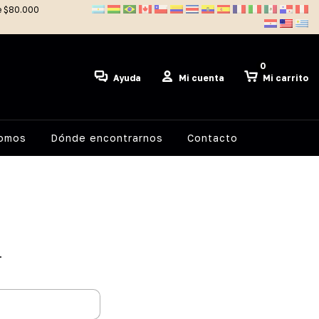
de $80.000
0
Ayuda
Mi cuenta
Mi carrito
somos
Dónde encontrarnos
Contacto
.