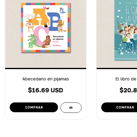
Abecedario en pijamas
El libro de
$16.69 USD
$20.8