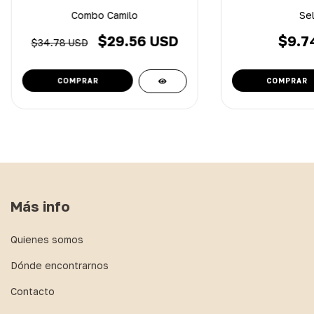
Combo Camilo
Sel
$29.56 USD
$9.7
$34.78 USD
Más info
Quienes somos
Dónde encontrarnos
Contacto