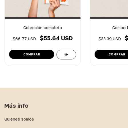
Colección completa
Combo P
$55.64 USD
$
$66.77 USD
$33.39 USD
Más info
Quienes somos