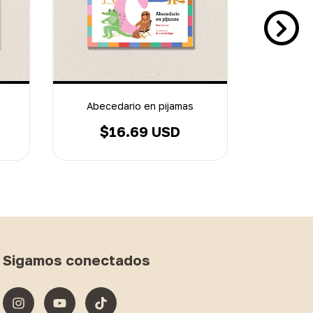
Abecedario en pijamas
El li
$16.69 USD
$
Sigamos conectados