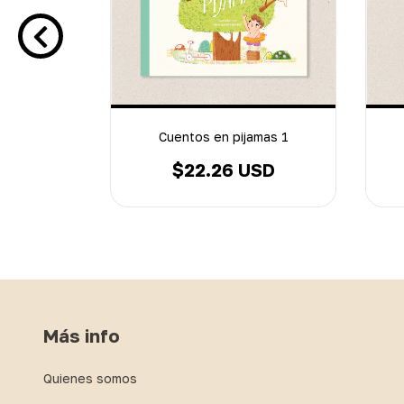
C
Cuentos en pijamas 1
.52 USD
$22.26 USD
Más info
Quienes somos