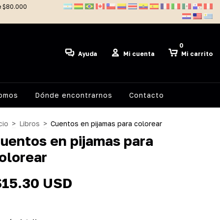
de $80.000
0
Ayuda
Mi cuenta
Mi carrito
somos
Dónde encontrarnos
Contacto
cio
>
Libros
>
Cuentos en pijamas para colorear
uentos en pijamas para
olorear
$15.30 USD